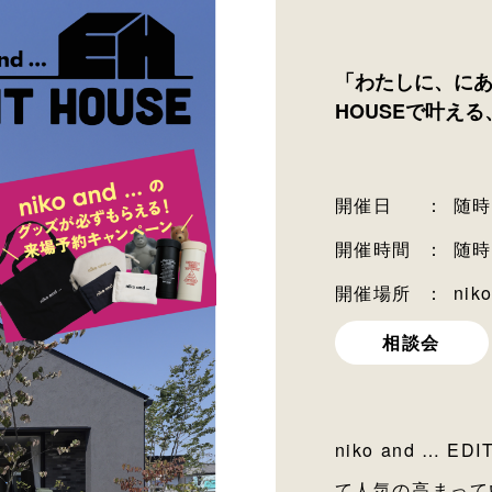
「わたしに、にあう」
HOUSEで叶え
開催日
：
随時
開催時間
：
随時
開催場所
：
nik
相談会
niko and …
て人気の高まって